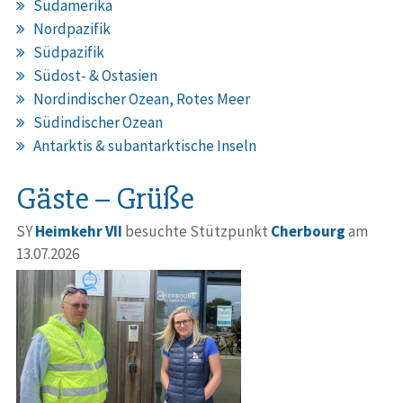
Südamerika
Nordpazifik
Südpazifik
Südost- & Ostasien
Nordindischer Ozean, Rotes Meer
Südindischer Ozean
Antarktis & subantarktische Inseln
Gäste – Grüße
SY
Heimkehr VII
besuchte Stützpunkt
Cherbourg
am
13.07.2026