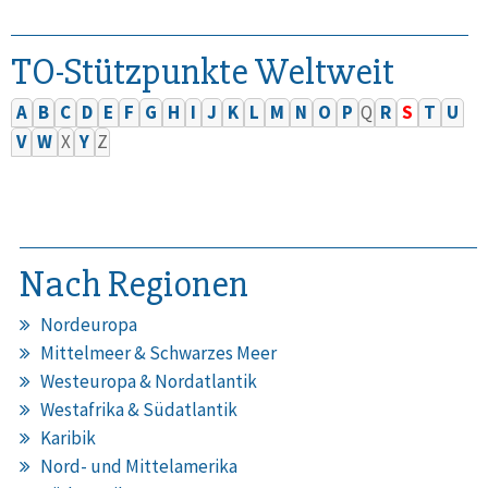
TO-Stützpunkte Weltweit
A
B
C
D
E
F
G
H
I
J
K
L
M
N
O
P
Q
R
S
T
U
V
W
X
Y
Z
Nach Regionen
Nordeuropa
Mittelmeer & Schwarzes Meer
Westeuropa & Nordatlantik
Westafrika & Südatlantik
Karibik
Nord- und Mittelamerika