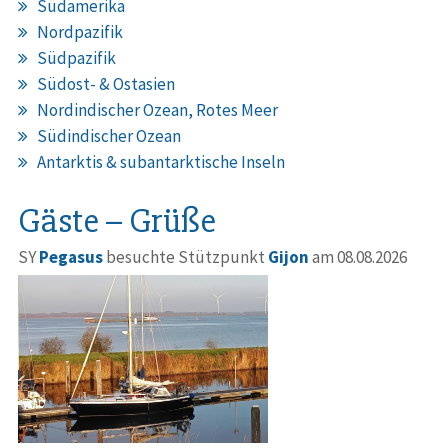
Südamerika
Nordpazifik
Südpazifik
Südost- & Ostasien
Nordindischer Ozean, Rotes Meer
Südindischer Ozean
Antarktis & subantarktische Inseln
Gäste – Grüße
SY
Pegasus
besuchte Stützpunkt
Gijon
am 08.08.2026