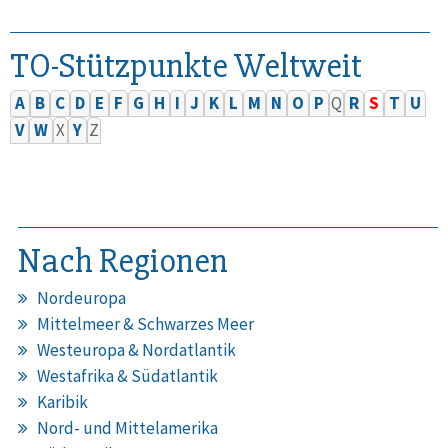
TO-Stützpunkte Weltweit
A
B
C
D
E
F
G
H
I
J
K
L
M
N
O
P
Q
R
S
T
U
V
W
X
Y
Z
Nach Regionen
Nordeuropa
Mittelmeer & Schwarzes Meer
Westeuropa & Nordatlantik
Westafrika & Südatlantik
Karibik
Nord- und Mittelamerika