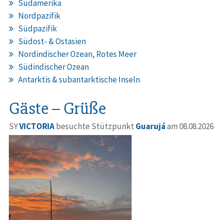
Südamerika
Nordpazifik
Südpazifik
Südost- & Ostasien
Nordindischer Ozean, Rotes Meer
Südindischer Ozean
Antarktis & subantarktische Inseln
Gäste – Grüße
SY
VICTORIA
besuchte Stützpunkt
Guarujá
am 08.08.2026