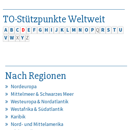
TO-Stützpunkte Weltweit
A
B
C
D
E
F
G
H
I
J
K
L
M
N
O
P
Q
R
S
T
U
V
W
X
Y
Z
Nach Regionen
Nordeuropa
Mittelmeer & Schwarzes Meer
Westeuropa & Nordatlantik
Westafrika & Südatlantik
Karibik
Nord- und Mittelamerika