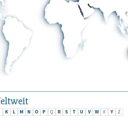
eltweit
J
K
L
M
N
O
P
Q
R
S
T
U
V
W
X
Y
Z