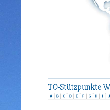
TO-Stützpunkte W
A
B
C
D
E
F
G
H
I