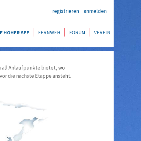
registrieren
anmelden
F HOHER SEE
FERNWEH
FORUM
VEREIN
all Anlaufpunkte bietet, wo
vor die nächste Etappe ansteht.