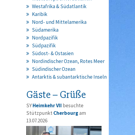
Westafrika & Südatlantik
Karibik
Nord- und Mittelamerika
Südamerika
Nordpazifik
Südpazifik
Südost- & Ostasien
Nordindischer Ozean, Rotes Meer
Südindischer Ozean
Antarktis & subantarktische Inseln
Gäste – Grüße
SY
Heimkehr VII
besuchte
Stützpunkt
Cherbourg
am
13.07.2026