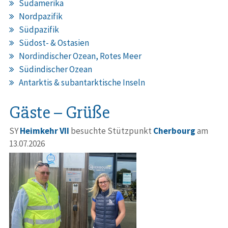
Südamerika
Nordpazifik
Südpazifik
Südost- & Ostasien
Nordindischer Ozean, Rotes Meer
Südindischer Ozean
Antarktis & subantarktische Inseln
Gäste – Grüße
SY
Heimkehr VII
besuchte Stützpunkt
Cherbourg
am
13.07.2026