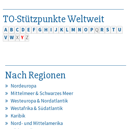
TO-Stützpunkte Weltweit
A
B
C
D
E
F
G
H
I
J
K
L
M
N
O
P
Q
R
S
T
U
V
W
X
Y
Z
Nach Regionen
Nordeuropa
Mittelmeer & Schwarzes Meer
Westeuropa & Nordatlantik
Westafrika & Südatlantik
Karibik
Nord- und Mittelamerika