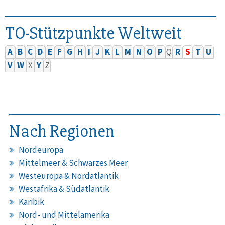
TO-Stützpunkte Weltweit
A
B
C
D
E
F
G
H
I
J
K
L
M
N
O
P
Q
R
S
T
U
V
W
X
Y
Z
Nach Regionen
Nordeuropa
Mittelmeer & Schwarzes Meer
Westeuropa & Nordatlantik
Westafrika & Südatlantik
Karibik
Nord- und Mittelamerika