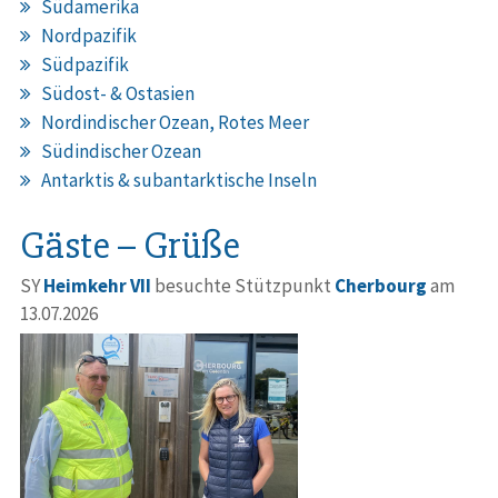
Südamerika
Nordpazifik
Südpazifik
Südost- & Ostasien
Nordindischer Ozean, Rotes Meer
Südindischer Ozean
Antarktis & subantarktische Inseln
Gäste – Grüße
SY
Heimkehr VII
besuchte Stützpunkt
Cherbourg
am
13.07.2026