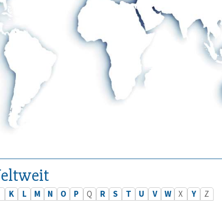
eltweit
J
K
L
M
N
O
P
Q
R
S
T
U
V
W
X
Y
Z