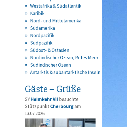
Westafrika & Südatlantik
Karibik
Nord- und Mittelamerika
Südamerika
Nordpazifik
Südpazifik
Südost- & Ostasien
Nordindischer Ozean, Rotes Meer
Südindischer Ozean
Antarktis & subantarktische Inseln
Gäste – Grüße
SY
Heimkehr VII
besuchte
Stützpunkt
Cherbourg
am
13.07.2026