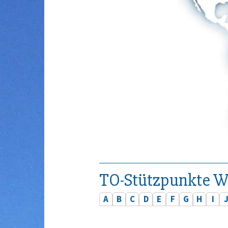
TO-Stützpunkte W
A
B
C
D
E
F
G
H
I