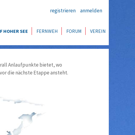
registrieren
anmelden
F HOHER SEE
FERNWEH
FORUM
VEREIN
all Anlaufpunkte bietet, wo
vor die nächste Etappe ansteht.