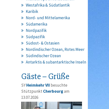
Westafrika & Südatlantik
Karibik
Nord- und Mittelamerika
Südamerika
Nordpazifik
Südpazifik
Südost- & Ostasien
Nordindischer Ozean, Rotes Meer
Südindischer Ozean
Antarktis & subantarktische Inseln
Gäste – Grüße
SY
Heimkehr VII
besuchte
Stützpunkt
Cherbourg
am
13.07.2026