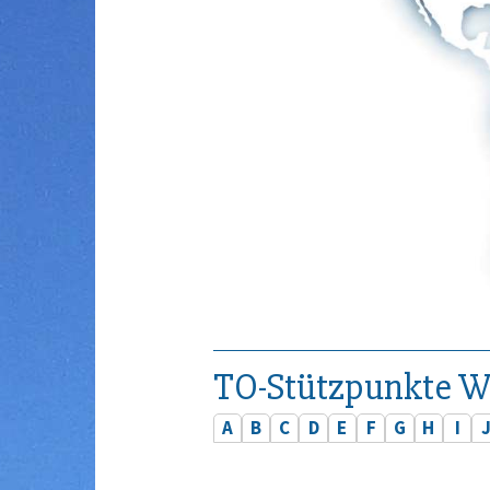
TO-Stützpunkte W
A
B
C
D
E
F
G
H
I