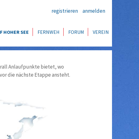
registrieren
anmelden
F HOHER SEE
FERNWEH
FORUM
VEREIN
all Anlaufpunkte bietet, wo
vor die nächste Etappe ansteht.