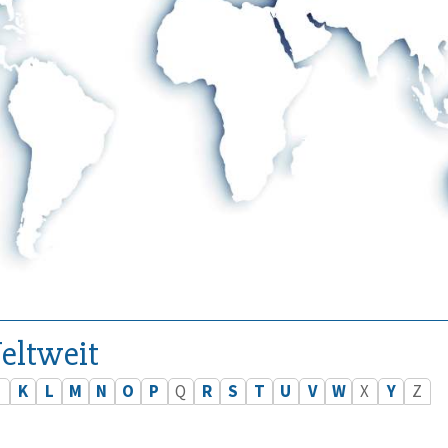
eltweit
J
K
L
M
N
O
P
Q
R
S
T
U
V
W
X
Y
Z