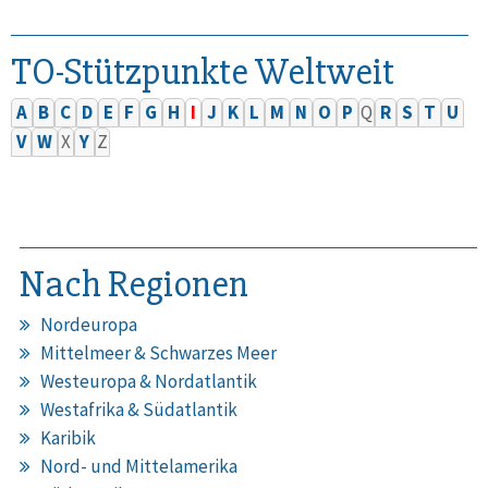
TO-Stützpunkte Weltweit
A
B
C
D
E
F
G
H
I
J
K
L
M
N
O
P
Q
R
S
T
U
V
W
X
Y
Z
Nach Regionen
Nordeuropa
Mittelmeer & Schwarzes Meer
Westeuropa & Nordatlantik
Westafrika & Südatlantik
Karibik
Nord- und Mittelamerika