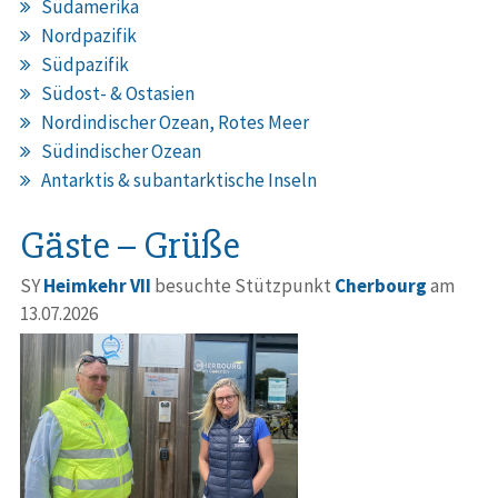
Südamerika
Nordpazifik
Südpazifik
Südost- & Ostasien
Nordindischer Ozean, Rotes Meer
Südindischer Ozean
Antarktis & subantarktische Inseln
Gäste – Grüße
SY
Heimkehr VII
besuchte Stützpunkt
Cherbourg
am
13.07.2026