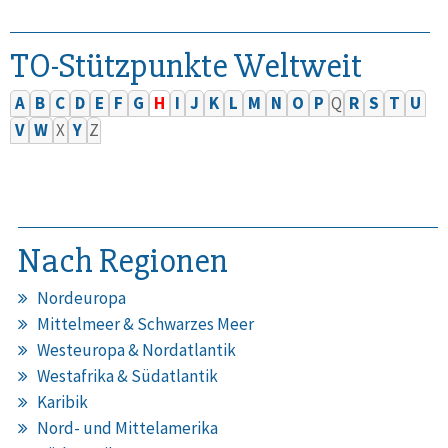
TO-Stützpunkte Weltweit
A
B
C
D
E
F
G
H
I
J
K
L
M
N
O
P
Q
R
S
T
U
V
W
X
Y
Z
Nach Regionen
Nordeuropa
Mittelmeer & Schwarzes Meer
Westeuropa & Nordatlantik
Westafrika & Südatlantik
Karibik
Nord- und Mittelamerika