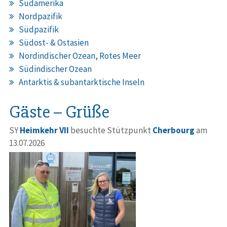
Südamerika
Nordpazifik
Südpazifik
Südost- & Ostasien
Nordindischer Ozean, Rotes Meer
Südindischer Ozean
Antarktis & subantarktische Inseln
Gäste – Grüße
SY
Heimkehr VII
besuchte Stützpunkt
Cherbourg
am
13.07.2026