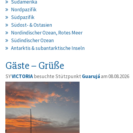
Südamerika
Nordpazifik
Südpazifik
Südost- & Ostasien
Nordindischer Ozean, Rotes Meer
Südindischer Ozean
Antarktis & subantarktische Inseln
Gäste – Grüße
SY
VICTORIA
besuchte Stützpunkt
Guarujá
am 08.08.2026