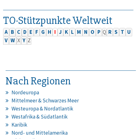
TO-Stützpunkte Weltweit
A
B
C
D
E
F
G
H
I
J
K
L
M
N
O
P
Q
R
S
T
U
V
W
X
Y
Z
Nach Regionen
Nordeuropa
Mittelmeer & Schwarzes Meer
Westeuropa & Nordatlantik
Westafrika & Südatlantik
Karibik
Nord- und Mittelamerika