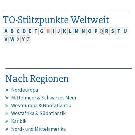
TO-Stützpunkte Weltweit
A
B
C
D
E
F
G
H
I
J
K
L
M
N
O
P
Q
R
S
T
U
V
W
X
Y
Z
Nach Regionen
Nordeuropa
Mittelmeer & Schwarzes Meer
Westeuropa & Nordatlantik
Westafrika & Südatlantik
Karibik
Nord- und Mittelamerika