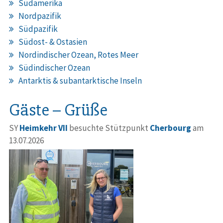
Südamerika
Nordpazifik
Südpazifik
Südost- & Ostasien
Nordindischer Ozean, Rotes Meer
Südindischer Ozean
Antarktis & subantarktische Inseln
Gäste – Grüße
SY
Heimkehr VII
besuchte Stützpunkt
Cherbourg
am
13.07.2026