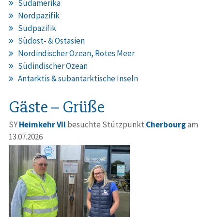
Südamerika
Nordpazifik
Südpazifik
Südost- & Ostasien
Nordindischer Ozean, Rotes Meer
Südindischer Ozean
Antarktis & subantarktische Inseln
Gäste – Grüße
SY
Heimkehr VII
besuchte Stützpunkt
Cherbourg
am
13.07.2026