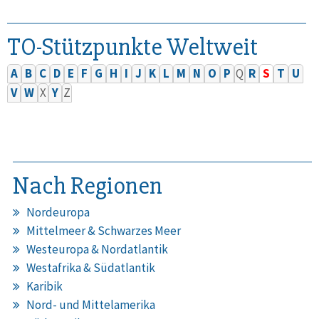
TO-Stützpunkte Weltweit
A
B
C
D
E
F
G
H
I
J
K
L
M
N
O
P
Q
R
S
T
U
V
W
X
Y
Z
Nach Regionen
Nordeuropa
Mittelmeer & Schwarzes Meer
Westeuropa & Nordatlantik
Westafrika & Südatlantik
Karibik
Nord- und Mittelamerika