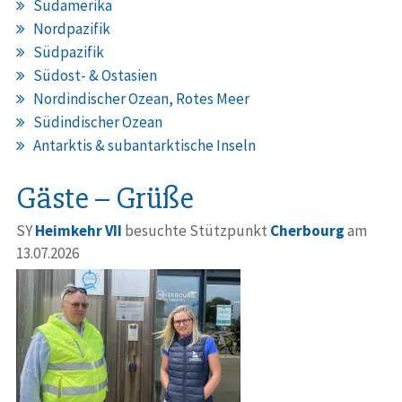
Südamerika
Nordpazifik
Südpazifik
Südost- & Ostasien
Nordindischer Ozean, Rotes Meer
Südindischer Ozean
Antarktis & subantarktische Inseln
Gäste – Grüße
SY
Heimkehr VII
besuchte Stützpunkt
Cherbourg
am
13.07.2026