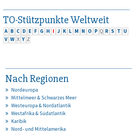
TO-Stützpunkte Weltweit
A
B
C
D
E
F
G
H
I
J
K
L
M
N
O
P
Q
R
S
T
U
V
W
X
Y
Z
Nach Regionen
Nordeuropa
Mittelmeer & Schwarzes Meer
Westeuropa & Nordatlantik
Westafrika & Südatlantik
Karibik
Nord- und Mittelamerika