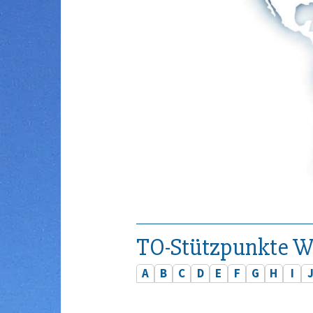
TO-Stützpunkte W
A
B
C
D
E
F
G
H
I