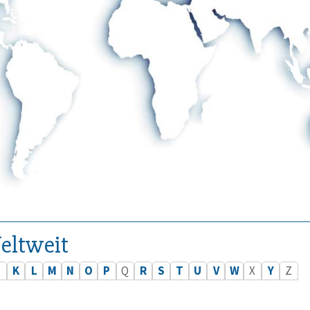
eltweit
J
K
L
M
N
O
P
Q
R
S
T
U
V
W
X
Y
Z