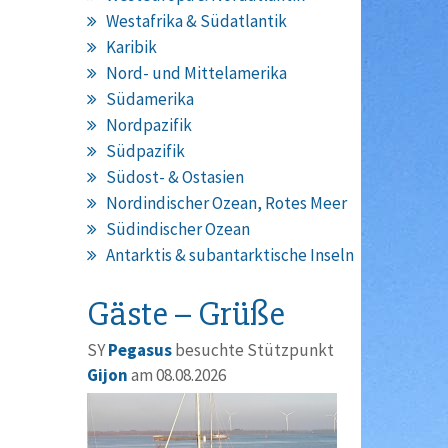
Westafrika & Südatlantik
Karibik
Nord- und Mittelamerika
Südamerika
Nordpazifik
Südpazifik
Südost- & Ostasien
Nordindischer Ozean, Rotes Meer
Südindischer Ozean
Antarktis & subantarktische Inseln
Gäste – Grüße
SY
Pegasus
besuchte Stützpunkt
Gijon
am 08.08.2026