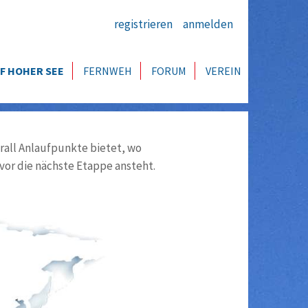
registrieren
anmelden
F HOHER SEE
FERNWEH
FORUM
VEREIN
all Anlaufpunkte bietet, wo
vor die nächste Etappe ansteht.