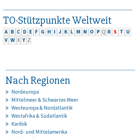
TO-Stützpunkte Weltweit
A
B
C
D
E
F
G
H
I
J
K
L
M
N
O
P
Q
R
S
T
U
V
W
X
Y
Z
Nach Regionen
Nordeuropa
Mittelmeer & Schwarzes Meer
Westeuropa & Nordatlantik
Westafrika & Südatlantik
Karibik
Nord- und Mittelamerika