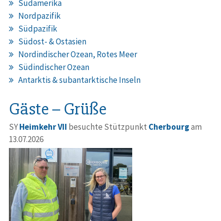
Südamerika
Nordpazifik
Südpazifik
Südost- & Ostasien
Nordindischer Ozean, Rotes Meer
Südindischer Ozean
Antarktis & subantarktische Inseln
Gäste – Grüße
SY
Heimkehr VII
besuchte Stützpunkt
Cherbourg
am
13.07.2026