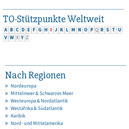
TO-Stützpunkte Weltweit
A
B
C
D
E
F
G
H
I
J
K
L
M
N
O
P
Q
R
S
T
U
V
W
X
Y
Z
Nach Regionen
Nordeuropa
Mittelmeer & Schwarzes Meer
Westeuropa & Nordatlantik
Westafrika & Südatlantik
Karibik
Nord- und Mittelamerika