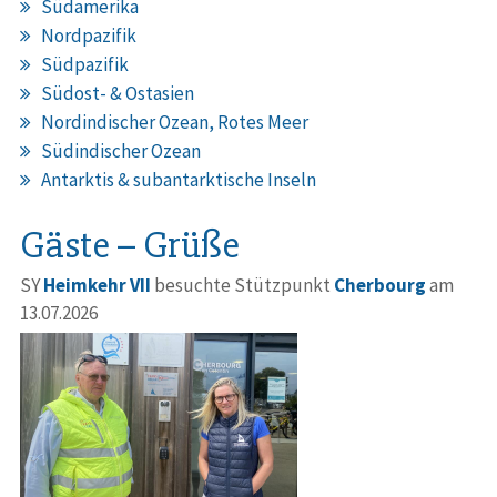
Südamerika
Nordpazifik
Südpazifik
Südost- & Ostasien
Nordindischer Ozean, Rotes Meer
Südindischer Ozean
Antarktis & subantarktische Inseln
Gäste – Grüße
SY
Heimkehr VII
besuchte Stützpunkt
Cherbourg
am
13.07.2026