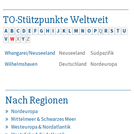
TO-Stützpunkte Weltweit
A
B
C
D
E
F
G
H
I
J
K
L
M
N
O
P
Q
R
S
T
U
V
W
X
Y
Z
Whangarei/Neuseeland
Neuseeland
Südpazifik
Wilhelmshaven
Deutschland
Nordeuropa
Nach Regionen
Nordeuropa
Mittelmeer & Schwarzes Meer
Westeuropa & Nordatlantik