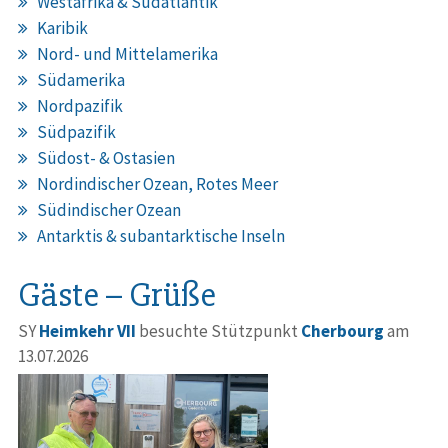
Westafrika & Südatlantik
Karibik
Nord- und Mittelamerika
Südamerika
Nordpazifik
Südpazifik
Südost- & Ostasien
Nordindischer Ozean, Rotes Meer
Südindischer Ozean
Antarktis & subantarktische Inseln
Gäste – Grüße
SY
Heimkehr VII
besuchte Stützpunkt
Cherbourg
am
13.07.2026