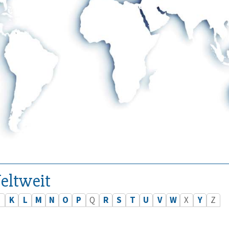
eltweit
J
K
L
M
N
O
P
Q
R
S
T
U
V
W
X
Y
Z