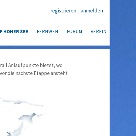
registrieren
anmelden
F HOHER SEE
FERNWEH
FORUM
VEREIN
all Anlaufpunkte bietet, wo
vor die nächste Etappe ansteht.