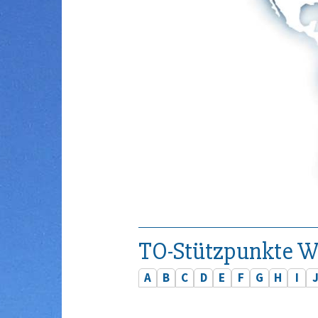
TO-Stützpunkte W
A
B
C
D
E
F
G
H
I