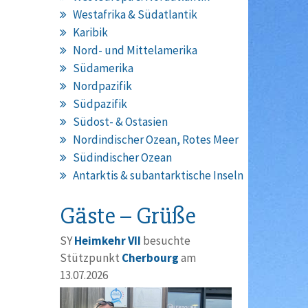
Westafrika & Südatlantik
Karibik
Nord- und Mittelamerika
Südamerika
Nordpazifik
Südpazifik
Südost- & Ostasien
Nordindischer Ozean, Rotes Meer
Südindischer Ozean
Antarktis & subantarktische Inseln
Gäste – Grüße
SY
Heimkehr VII
besuchte
Stützpunkt
Cherbourg
am
13.07.2026