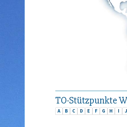
TO-Stützpunkte W
A
B
C
D
E
F
G
H
I