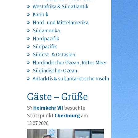
Westafrika & Südatlantik
Karibik
Nord- und Mittelamerika
Südamerika
Nordpazifik
Südpazifik
Südost- & Ostasien
Nordindischer Ozean, Rotes Meer
Südindischer Ozean
Antarktis & subantarktische Inseln
Gäste – Grüße
SY
Heimkehr VII
besuchte
Stützpunkt
Cherbourg
am
13.07.2026