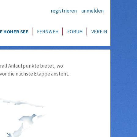
registrieren
anmelden
F HOHER SEE
FERNWEH
FORUM
VEREIN
all Anlaufpunkte bietet, wo
vor die nächste Etappe ansteht.