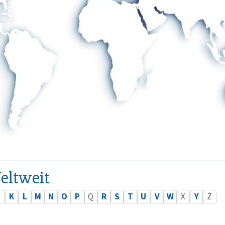
eltweit
J
K
L
M
N
O
P
Q
R
S
T
U
V
W
X
Y
Z