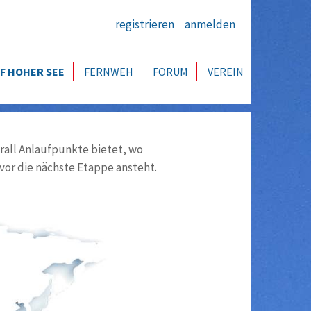
registrieren
anmelden
F HOHER SEE
FERNWEH
FORUM
VEREIN
all Anlaufpunkte bietet, wo
vor die nächste Etappe ansteht.