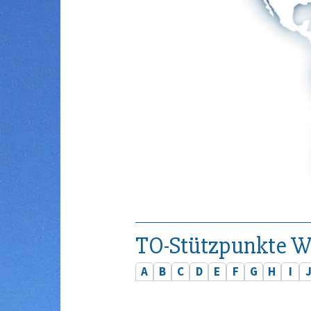
TO-Stützpunkte W
A
B
C
D
E
F
G
H
I