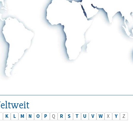
eltweit
J
K
L
M
N
O
P
Q
R
S
T
U
V
W
X
Y
Z