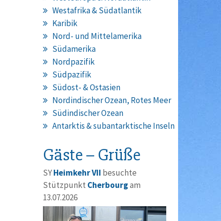
Westafrika & Südatlantik
Karibik
Nord- und Mittelamerika
Südamerika
Nordpazifik
Südpazifik
Südost- & Ostasien
Nordindischer Ozean, Rotes Meer
Südindischer Ozean
Antarktis & subantarktische Inseln
Gäste – Grüße
SY
Heimkehr VII
besuchte
Stützpunkt
Cherbourg
am
13.07.2026