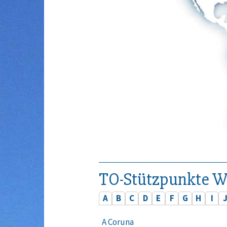
TO-Stützpunkte W
A
B
C
D
E
F
G
H
I
A Coruna