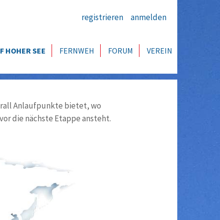
registrieren
anmelden
F HOHER SEE
FERNWEH
FORUM
VEREIN
all Anlaufpunkte bietet, wo
vor die nächste Etappe ansteht.