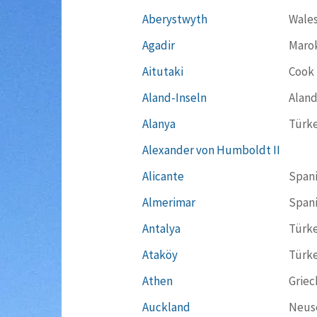
Aberystwyth
Wale
Agadir
Maro
Aitutaki
Cook 
Aland-Inseln
Aland
Alanya
Türke
Alexander von Humboldt II
Alicante
Span
Almerimar
Span
Antalya
Türke
Ataköy
Türke
Athen
Griec
Auckland
Neus