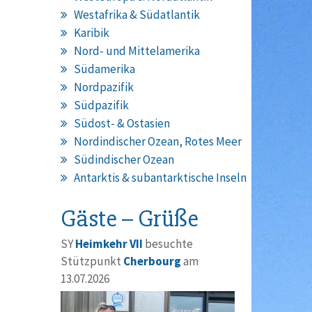
Westafrika & Südatlantik
Karibik
Nord- und Mittelamerika
Südamerika
Nordpazifik
Südpazifik
Südost- & Ostasien
Nordindischer Ozean, Rotes Meer
Südindischer Ozean
Antarktis & subantarktische Inseln
Gäste – Grüße
SY
Heimkehr VII
besuchte
Stützpunkt
Cherbourg
am
13.07.2026