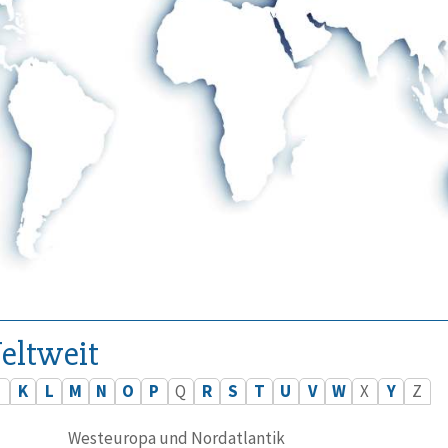
eltweit
J
K
L
M
N
O
P
Q
R
S
T
U
V
W
X
Y
Z
Westeuropa und Nordatlantik