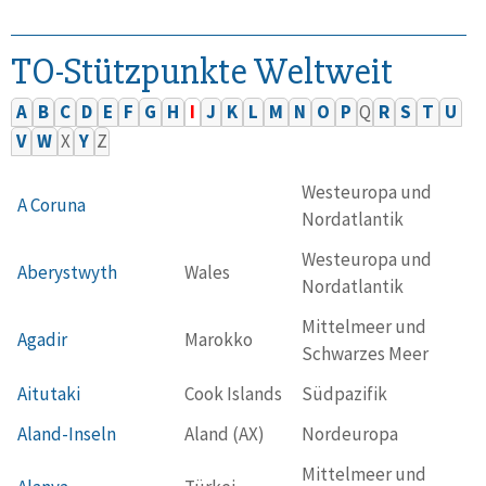
TO-Stützpunkte Weltweit
A
B
C
D
E
F
G
H
I
J
K
L
M
N
O
P
Q
R
S
T
U
V
W
X
Y
Z
Westeuropa und
A Coruna
Nordatlantik
Westeuropa und
Aberystwyth
Wales
Nordatlantik
Mittelmeer und
Agadir
Marokko
Schwarzes Meer
Aitutaki
Cook Islands
Südpazifik
Aland-Inseln
Aland (AX)
Nordeuropa
Mittelmeer und