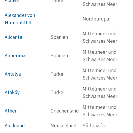
Alanya
Türkei
Schwarzes Meer
Alexander von
Nordeuropa
Humboldt II
Mittelmeer und
Alicante
Spanien
Schwarzes Meer
Mittelmeer und
Almerimar
Spanien
Schwarzes Meer
Mittelmeer und
Antalya
Türkei
Schwarzes Meer
Mittelmeer und
Ataköy
Türkei
Schwarzes Meer
Mittelmeer und
Athen
Griechenland
Schwarzes Meer
Auckland
Neuseeland
Südpazifik