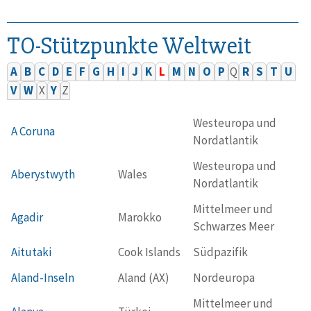
TO-Stützpunkte Weltweit
A
B
C
D
E
F
G
H
I
J
K
L
M
N
O
P
Q
R
S
T
U
V
W
X
Y
Z
Westeuropa und
A Coruna
Nordatlantik
Westeuropa und
Aberystwyth
Wales
Nordatlantik
Mittelmeer und
Agadir
Marokko
Schwarzes Meer
Aitutaki
Cook Islands
Südpazifik
Aland-Inseln
Aland (AX)
Nordeuropa
Mittelmeer und