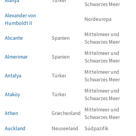
Alanya
Türkei
Schwarzes Meer
Alexander von
Nordeuropa
Humboldt II
Mittelmeer und
Alicante
Spanien
Schwarzes Meer
Mittelmeer und
Almerimar
Spanien
Schwarzes Meer
Mittelmeer und
Antalya
Türkei
Schwarzes Meer
Mittelmeer und
Ataköy
Türkei
Schwarzes Meer
Mittelmeer und
Athen
Griechenland
Schwarzes Meer
Auckland
Neuseeland
Südpazifik