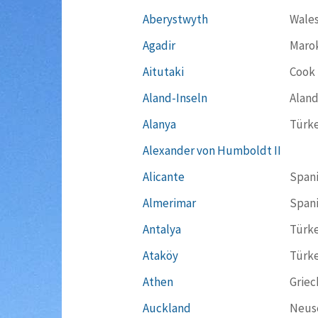
Aberystwyth
Wale
Agadir
Maro
Aitutaki
Cook 
Aland-Inseln
Aland
Alanya
Türke
Alexander von Humboldt II
Alicante
Span
Almerimar
Span
Antalya
Türke
Ataköy
Türke
Athen
Griec
Auckland
Neus