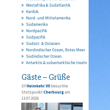
Westafrika & Südatlantik
Karibik
Nord- und Mittelamerika
Südamerika
Nordpazifik
Südpazifik
Südost- & Ostasien
Nordindischer Ozean, Rotes Meer
Südindischer Ozean
Antarktis & subantarktische Inseln
Gäste – Grüße
SY
Heimkehr VII
besuchte
Stützpunkt
Cherbourg
am
13.07.2026