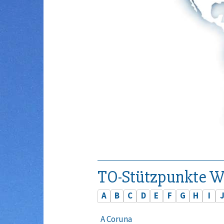
TO-Stützpunkte W
A
B
C
D
E
F
G
H
I
A Coruna