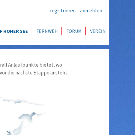
registrieren
anmelden
F HOHER SEE
FERNWEH
FORUM
VEREIN
all Anlaufpunkte bietet, wo
vor die nächste Etappe ansteht.