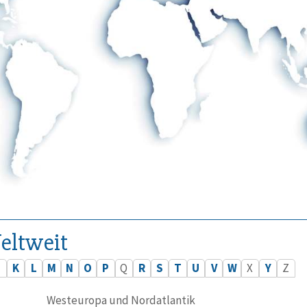
eltweit
J
K
L
M
N
O
P
Q
R
S
T
U
V
W
X
Y
Z
Westeuropa und Nordatlantik