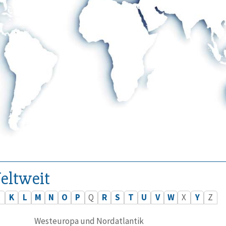
eltweit
J
K
L
M
N
O
P
Q
R
S
T
U
V
W
X
Y
Z
Westeuropa und Nordatlantik