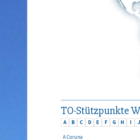
TO-Stützpunkte W
A
B
C
D
E
F
G
H
I
A Coruna