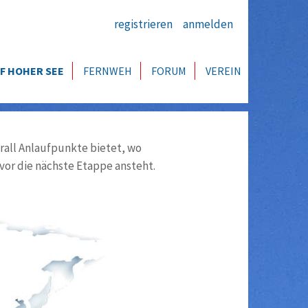
registrieren
anmelden
F HOHER SEE
FERNWEH
FORUM
VEREIN
all Anlaufpunkte bietet, wo
vor die nächste Etappe ansteht.