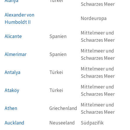
Alanya
Türkei
Schwarzes Meer
Alexander von
Nordeuropa
Humboldt II
Mittelmeer und
Alicante
Spanien
Schwarzes Meer
Mittelmeer und
Almerimar
Spanien
Schwarzes Meer
Mittelmeer und
Antalya
Türkei
Schwarzes Meer
Mittelmeer und
Ataköy
Türkei
Schwarzes Meer
Mittelmeer und
Athen
Griechenland
Schwarzes Meer
Auckland
Neuseeland
Südpazifik