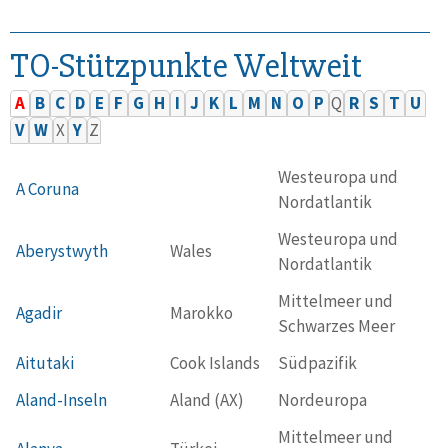
TO-Stützpunkte Weltweit
A
B
C
D
E
F
G
H
I
J
K
L
M
N
O
P
Q
R
S
T
U
V
W
X
Y
Z
Westeuropa und
A Coruna
Nordatlantik
Westeuropa und
Aberystwyth
Wales
Nordatlantik
Mittelmeer und
Agadir
Marokko
Schwarzes Meer
Aitutaki
Cook Islands
Südpazifik
Aland-Inseln
Aland (AX)
Nordeuropa
Mittelmeer und