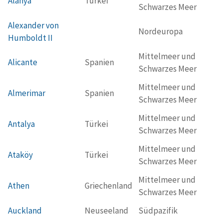
Alanya
Türkei
Schwarzes Meer
Alexander von
Nordeuropa
Humboldt II
Mittelmeer und
Alicante
Spanien
Schwarzes Meer
Mittelmeer und
Almerimar
Spanien
Schwarzes Meer
Mittelmeer und
Antalya
Türkei
Schwarzes Meer
Mittelmeer und
Ataköy
Türkei
Schwarzes Meer
Mittelmeer und
Athen
Griechenland
Schwarzes Meer
Auckland
Neuseeland
Südpazifik