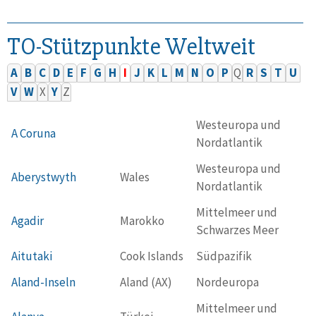
TO-Stützpunkte Weltweit
A
B
C
D
E
F
G
H
I
J
K
L
M
N
O
P
Q
R
S
T
U
V
W
X
Y
Z
Westeuropa und
A Coruna
Nordatlantik
Westeuropa und
Aberystwyth
Wales
Nordatlantik
Mittelmeer und
Agadir
Marokko
Schwarzes Meer
Aitutaki
Cook Islands
Südpazifik
Aland-Inseln
Aland (AX)
Nordeuropa
Mittelmeer und