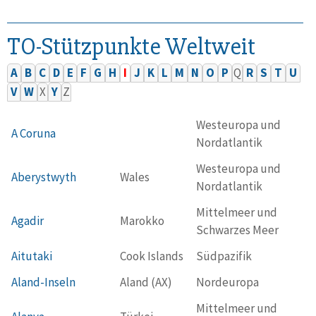
TO-Stützpunkte Weltweit
A
B
C
D
E
F
G
H
I
J
K
L
M
N
O
P
Q
R
S
T
U
V
W
X
Y
Z
Westeuropa und
A Coruna
Nordatlantik
Westeuropa und
Aberystwyth
Wales
Nordatlantik
Mittelmeer und
Agadir
Marokko
Schwarzes Meer
Aitutaki
Cook Islands
Südpazifik
Aland-Inseln
Aland (AX)
Nordeuropa
Mittelmeer und