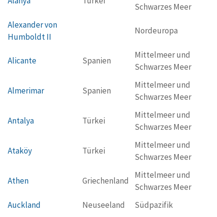
Alanya
Türkei
Schwarzes Meer
Alexander von
Nordeuropa
Humboldt II
Mittelmeer und
Alicante
Spanien
Schwarzes Meer
Mittelmeer und
Almerimar
Spanien
Schwarzes Meer
Mittelmeer und
Antalya
Türkei
Schwarzes Meer
Mittelmeer und
Ataköy
Türkei
Schwarzes Meer
Mittelmeer und
Athen
Griechenland
Schwarzes Meer
Auckland
Neuseeland
Südpazifik