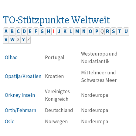
TO-Stützpunkte Weltweit
A
B
C
D
E
F
G
H
I
J
K
L
M
N
O
P
Q
R
S
T
U
V
W
X
Y
Z
Westeuropa und
Olhao
Portugal
Nordatlantik
Mittelmeer und
Opatija/Kroatien
Kroatien
Schwarzes Meer
Vereinigtes
Orkney Inseln
Nordeuropa
Königreich
Orth/Fehmarn
Deutschland
Nordeuropa
Oslo
Norwegen
Nordeuropa