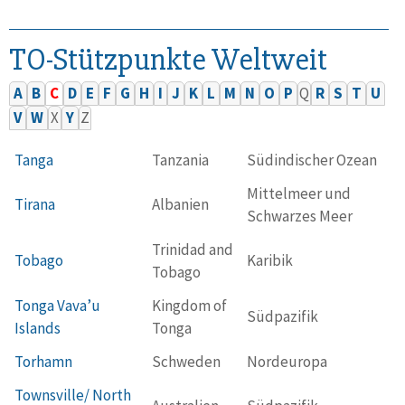
TO-Stützpunkte Weltweit
A
B
C
D
E
F
G
H
I
J
K
L
M
N
O
P
Q
R
S
T
U
V
W
X
Y
Z
Tanga
Tanzania
Südindischer Ozean
Mittelmeer und
Tirana
Albanien
Schwarzes Meer
Trinidad and
Tobago
Karibik
Tobago
Tonga Vava’u
Kingdom of
Südpazifik
Islands
Tonga
Torhamn
Schweden
Nordeuropa
Townsville/ North