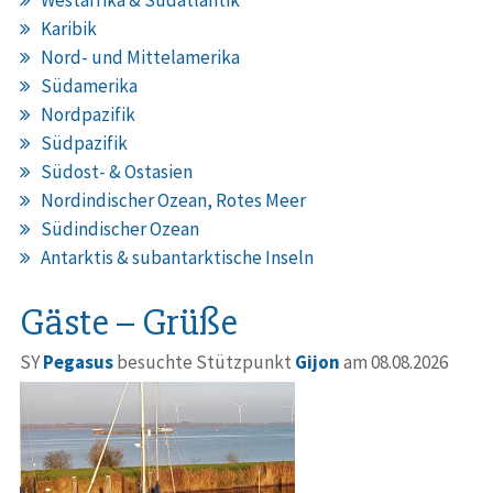
Westafrika & Südatlantik
Karibik
Nord- und Mittelamerika
Südamerika
Nordpazifik
Südpazifik
Südost- & Ostasien
Nordindischer Ozean, Rotes Meer
Südindischer Ozean
Antarktis & subantarktische Inseln
Gäste – Grüße
SY
Pegasus
besuchte Stützpunkt
Gijon
am 08.08.2026