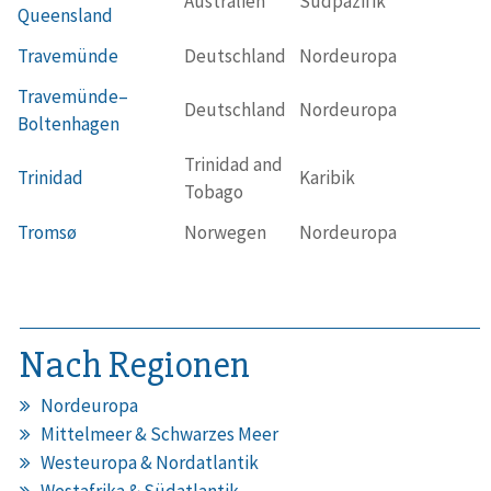
Australien
Südpazifik
Queensland
Travemünde
Deutschland
Nordeuropa
Travemünde–
Deutschland
Nordeuropa
Boltenhagen
Trinidad and
Trinidad
Karibik
Tobago
Tromsø
Norwegen
Nordeuropa
Nach Regionen
Nordeuropa
Mittelmeer & Schwarzes Meer
Westeuropa & Nordatlantik