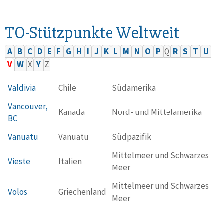
TO-Stützpunkte Weltweit
A
B
C
D
E
F
G
H
I
J
K
L
M
N
O
P
Q
R
S
T
U
V
W
X
Y
Z
Valdivia
Chile
Südamerika
Vancouver,
Kanada
Nord- und Mittelamerika
BC
Vanuatu
Vanuatu
Südpazifik
Mittelmeer und Schwarzes
Vieste
Italien
Meer
Mittelmeer und Schwarzes
Volos
Griechenland
Meer