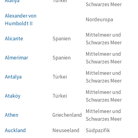
Alanya
Türkei
Schwarzes Meer
Alexander von
Nordeuropa
Humboldt II
Mittelmeer und
Alicante
Spanien
Schwarzes Meer
Mittelmeer und
Almerimar
Spanien
Schwarzes Meer
Mittelmeer und
Antalya
Türkei
Schwarzes Meer
Mittelmeer und
Ataköy
Türkei
Schwarzes Meer
Mittelmeer und
Athen
Griechenland
Schwarzes Meer
Auckland
Neuseeland
Südpazifik