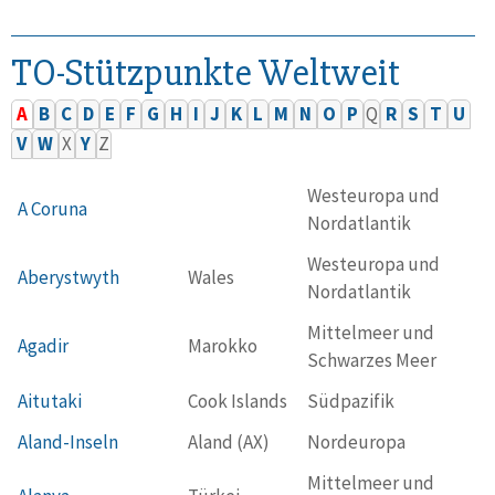
TO-Stützpunkte Weltweit
A
B
C
D
E
F
G
H
I
J
K
L
M
N
O
P
Q
R
S
T
U
V
W
X
Y
Z
Westeuropa und
A Coruna
Nordatlantik
Westeuropa und
Aberystwyth
Wales
Nordatlantik
Mittelmeer und
Agadir
Marokko
Schwarzes Meer
Aitutaki
Cook Islands
Südpazifik
Aland-Inseln
Aland (AX)
Nordeuropa
Mittelmeer und