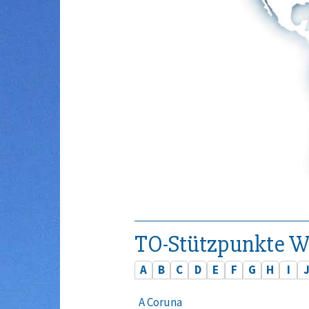
TO-Stützpunkte W
A
B
C
D
E
F
G
H
I
A Coruna