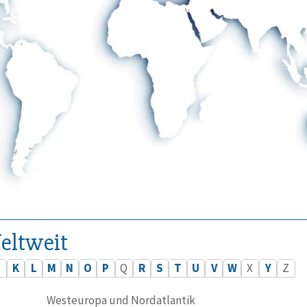
eltweit
J
K
L
M
N
O
P
Q
R
S
T
U
V
W
X
Y
Z
Westeuropa und Nordatlantik