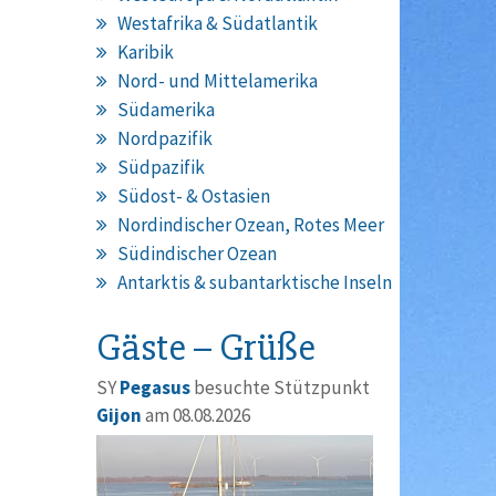
Westafrika & Südatlantik
Karibik
Nord- und Mittelamerika
Südamerika
Nordpazifik
Südpazifik
Südost- & Ostasien
Nordindischer Ozean, Rotes Meer
Südindischer Ozean
Antarktis & subantarktische Inseln
Gäste – Grüße
SY
Pegasus
besuchte Stützpunkt
Gijon
am 08.08.2026