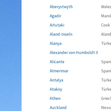
Aberystwyth
Wale
Agadir
Maro
Aitutaki
Cook 
Aland-Inseln
Aland
Alanya
Türke
Alexander von Humboldt II
Alicante
Span
Almerimar
Span
Antalya
Türke
Ataköy
Türke
Athen
Griec
Auckland
Neus