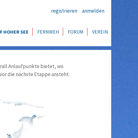
registrieren
anmelden
F HOHER SEE
FERNWEH
FORUM
VEREIN
all Anlaufpunkte bietet, wo
vor die nächste Etappe ansteht.