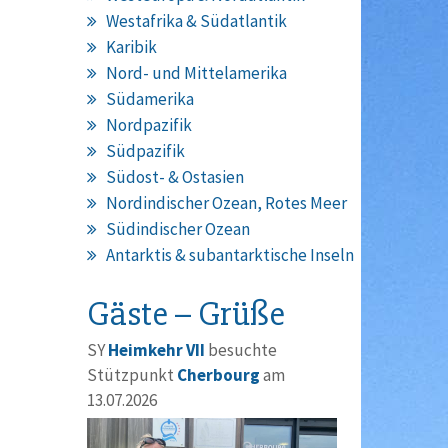
Westafrika & Südatlantik
Karibik
Nord- und Mittelamerika
Südamerika
Nordpazifik
Südpazifik
Südost- & Ostasien
Nordindischer Ozean, Rotes Meer
Südindischer Ozean
Antarktis & subantarktische Inseln
Gäste – Grüße
SY
Heimkehr VII
besuchte
Stützpunkt
Cherbourg
am
13.07.2026