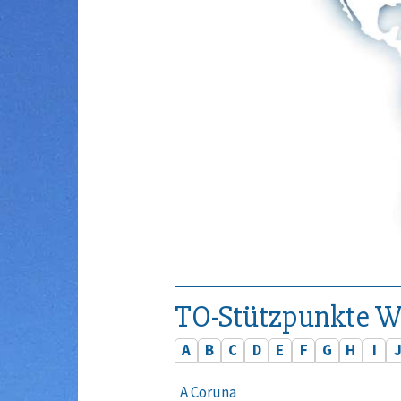
TO-Stützpunkte W
A
B
C
D
E
F
G
H
I
A Coruna