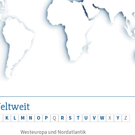
eltweit
J
K
L
M
N
O
P
Q
R
S
T
U
V
W
X
Y
Z
Westeuropa und Nordatlantik