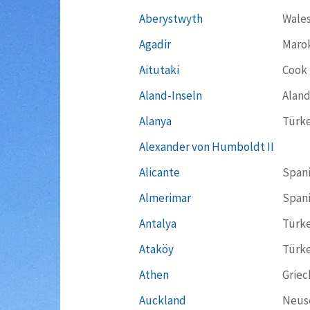
Aberystwyth
Wale
Agadir
Maro
Aitutaki
Cook 
Aland-Inseln
Aland
Alanya
Türke
Alexander von Humboldt II
Alicante
Span
Almerimar
Span
Antalya
Türke
Ataköy
Türke
Athen
Griec
Auckland
Neus