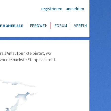
registrieren
anmelden
F HOHER SEE
FERNWEH
FORUM
VEREIN
all Anlaufpunkte bietet, wo
vor die nächste Etappe ansteht.