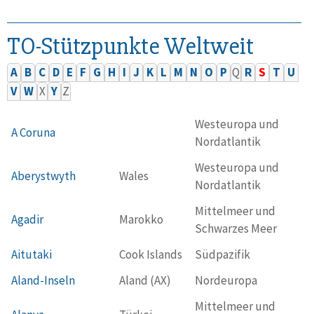
TO-Stützpunkte Weltweit
A
B
C
D
E
F
G
H
I
J
K
L
M
N
O
P
Q
R
S
T
U
V
W
X
Y
Z
Westeuropa und
A Coruna
Nordatlantik
Westeuropa und
Aberystwyth
Wales
Nordatlantik
Mittelmeer und
Agadir
Marokko
Schwarzes Meer
Aitutaki
Cook Islands
Südpazifik
Aland-Inseln
Aland (AX)
Nordeuropa
Mittelmeer und