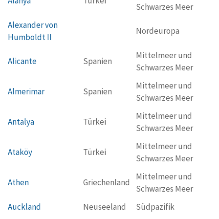
Alanya
Türkei
Schwarzes Meer
Alexander von
Nordeuropa
Humboldt II
Mittelmeer und
Alicante
Spanien
Schwarzes Meer
Mittelmeer und
Almerimar
Spanien
Schwarzes Meer
Mittelmeer und
Antalya
Türkei
Schwarzes Meer
Mittelmeer und
Ataköy
Türkei
Schwarzes Meer
Mittelmeer und
Athen
Griechenland
Schwarzes Meer
Auckland
Neuseeland
Südpazifik