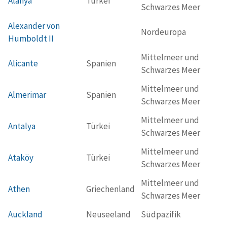
Alanya
Türkei
Schwarzes Meer
Alexander von
Nordeuropa
Humboldt II
Mittelmeer und
Alicante
Spanien
Schwarzes Meer
Mittelmeer und
Almerimar
Spanien
Schwarzes Meer
Mittelmeer und
Antalya
Türkei
Schwarzes Meer
Mittelmeer und
Ataköy
Türkei
Schwarzes Meer
Mittelmeer und
Athen
Griechenland
Schwarzes Meer
Auckland
Neuseeland
Südpazifik