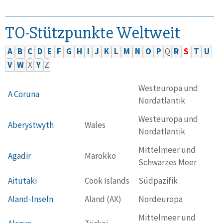
TO-Stützpunkte Weltweit
A
B
C
D
E
F
G
H
I
J
K
L
M
N
O
P
Q
R
S
T
U
V
W
X
Y
Z
Westeuropa und
A Coruna
Nordatlantik
Westeuropa und
Aberystwyth
Wales
Nordatlantik
Mittelmeer und
Agadir
Marokko
Schwarzes Meer
Aitutaki
Cook Islands
Südpazifik
Aland-Inseln
Aland (AX)
Nordeuropa
Mittelmeer und