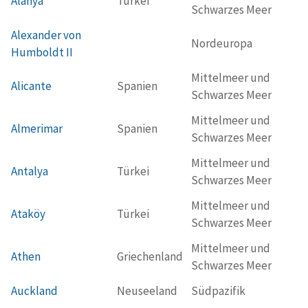
Alanya
Türkei
Schwarzes Meer
Alexander von
Nordeuropa
Humboldt II
Mittelmeer und
Alicante
Spanien
Schwarzes Meer
Mittelmeer und
Almerimar
Spanien
Schwarzes Meer
Mittelmeer und
Antalya
Türkei
Schwarzes Meer
Mittelmeer und
Ataköy
Türkei
Schwarzes Meer
Mittelmeer und
Athen
Griechenland
Schwarzes Meer
Auckland
Neuseeland
Südpazifik