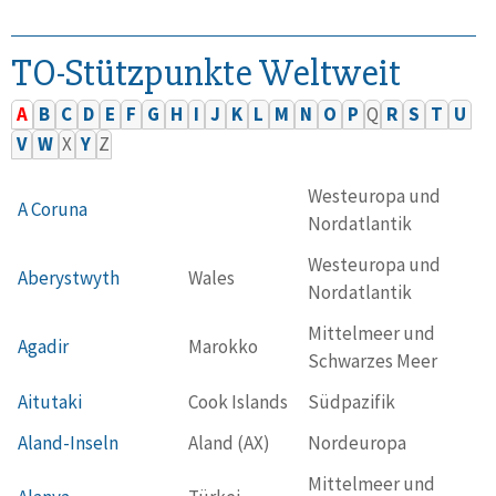
TO-Stützpunkte Weltweit
A
B
C
D
E
F
G
H
I
J
K
L
M
N
O
P
Q
R
S
T
U
V
W
X
Y
Z
Westeuropa und
A Coruna
Nordatlantik
Westeuropa und
Aberystwyth
Wales
Nordatlantik
Mittelmeer und
Agadir
Marokko
Schwarzes Meer
Aitutaki
Cook Islands
Südpazifik
Aland-Inseln
Aland (AX)
Nordeuropa
Mittelmeer und