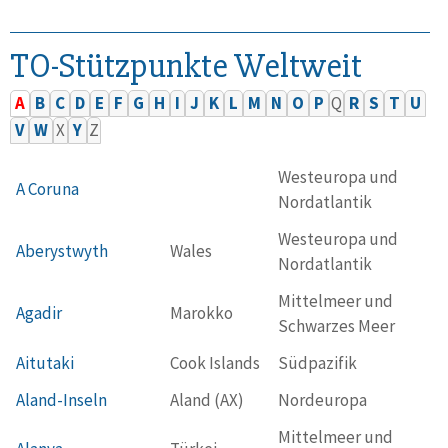
TO-Stützpunkte Weltweit
A
B
C
D
E
F
G
H
I
J
K
L
M
N
O
P
Q
R
S
T
U
V
W
X
Y
Z
Westeuropa und
A Coruna
Nordatlantik
Westeuropa und
Aberystwyth
Wales
Nordatlantik
Mittelmeer und
Agadir
Marokko
Schwarzes Meer
Aitutaki
Cook Islands
Südpazifik
Aland-Inseln
Aland (AX)
Nordeuropa
Mittelmeer und