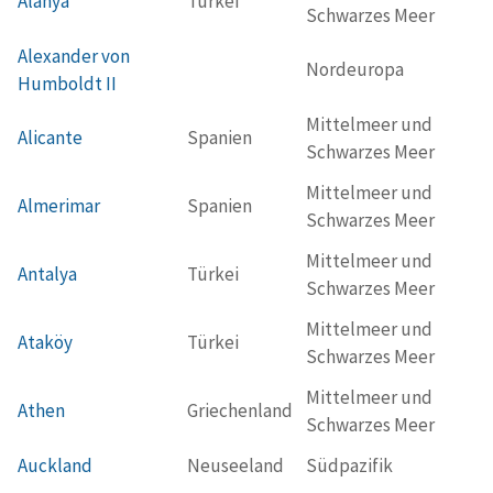
Alanya
Türkei
Schwarzes Meer
Alexander von
Nordeuropa
Humboldt II
Mittelmeer und
Alicante
Spanien
Schwarzes Meer
Mittelmeer und
Almerimar
Spanien
Schwarzes Meer
Mittelmeer und
Antalya
Türkei
Schwarzes Meer
Mittelmeer und
Ataköy
Türkei
Schwarzes Meer
Mittelmeer und
Athen
Griechenland
Schwarzes Meer
Auckland
Neuseeland
Südpazifik