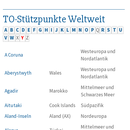
TO-Stützpunkte Weltweit
A
B
C
D
E
F
G
H
I
J
K
L
M
N
O
P
Q
R
S
T
U
V
W
X
Y
Z
Westeuropa und
A Coruna
Nordatlantik
Westeuropa und
Aberystwyth
Wales
Nordatlantik
Mittelmeer und
Agadir
Marokko
Schwarzes Meer
Aitutaki
Cook Islands
Südpazifik
Aland-Inseln
Aland (AX)
Nordeuropa
Mittelmeer und