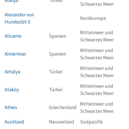
Alanya
Türkei
Schwarzes Meer
Alexander von
Nordeuropa
Humboldt II
Mittelmeer und
Alicante
Spanien
Schwarzes Meer
Mittelmeer und
Almerimar
Spanien
Schwarzes Meer
Mittelmeer und
Antalya
Türkei
Schwarzes Meer
Mittelmeer und
Ataköy
Türkei
Schwarzes Meer
Mittelmeer und
Athen
Griechenland
Schwarzes Meer
Auckland
Neuseeland
Südpazifik