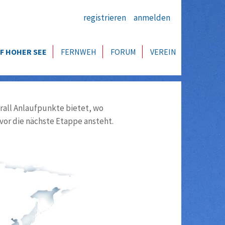
registrieren
anmelden
F HOHER SEE
FERNWEH
FORUM
VEREIN
all Anlaufpunkte bietet, wo
vor die nächste Etappe ansteht.