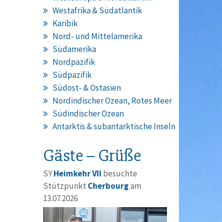
Westafrika & Südatlantik
Karibik
Nord- und Mittelamerika
Südamerika
Nordpazifik
Südpazifik
Südost- & Ostasien
Nordindischer Ozean, Rotes Meer
Südindischer Ozean
Antarktis & subantarktische Inseln
Gäste – Grüße
SY
Heimkehr VII
besuchte
Stützpunkt
Cherbourg
am
13.07.2026