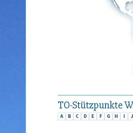
TO-Stützpunkte W
A
B
C
D
E
F
G
H
I