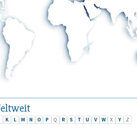
eltweit
J
K
L
M
N
O
P
Q
R
S
T
U
V
W
X
Y
Z