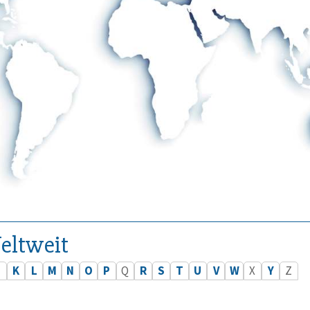
eltweit
J
K
L
M
N
O
P
Q
R
S
T
U
V
W
X
Y
Z