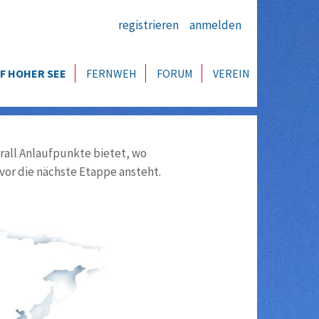
registrieren
anmelden
F HOHER SEE
FERNWEH
FORUM
VEREIN
all Anlaufpunkte bietet, wo
vor die nächste Etappe ansteht.