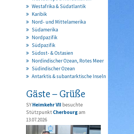
Westafrika & Südatlantik
Karibik
Nord- und Mittelamerika
Südamerika
Nordpazifik
Südpazifik
Südost- & Ostasien
Nordindischer Ozean, Rotes Meer
Südindischer Ozean
Antarktis & subantarktische Inseln
Gäste – Grüße
SY
Heimkehr VII
besuchte
Stützpunkt
Cherbourg
am
13.07.2026