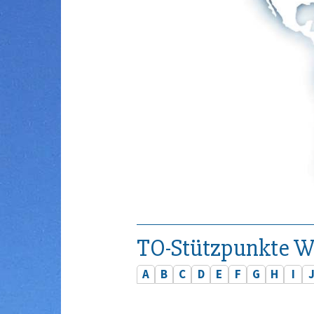
TO-Stützpunkte W
A
B
C
D
E
F
G
H
I