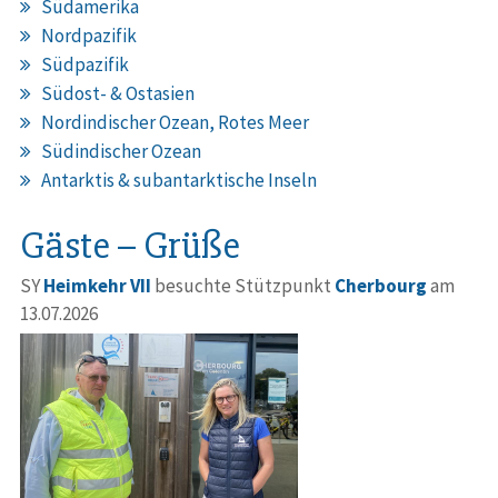
Südamerika
Nordpazifik
Südpazifik
Südost- & Ostasien
Nordindischer Ozean, Rotes Meer
Südindischer Ozean
Antarktis & subantarktische Inseln
Gäste – Grüße
SY
Heimkehr VII
besuchte Stützpunkt
Cherbourg
am
13.07.2026