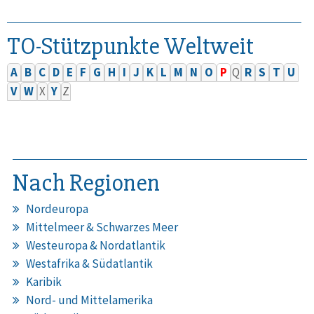
TO-Stützpunkte Weltweit
A
B
C
D
E
F
G
H
I
J
K
L
M
N
O
P
Q
R
S
T
U
V
W
X
Y
Z
Nach Regionen
Nordeuropa
Mittelmeer & Schwarzes Meer
Westeuropa & Nordatlantik
Westafrika & Südatlantik
Karibik
Nord- und Mittelamerika