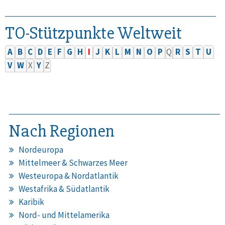
TO-Stützpunkte Weltweit
A
B
C
D
E
F
G
H
I
J
K
L
M
N
O
P
Q
R
S
T
U
V
W
X
Y
Z
Nach Regionen
Nordeuropa
Mittelmeer & Schwarzes Meer
Westeuropa & Nordatlantik
Westafrika & Südatlantik
Karibik
Nord- und Mittelamerika