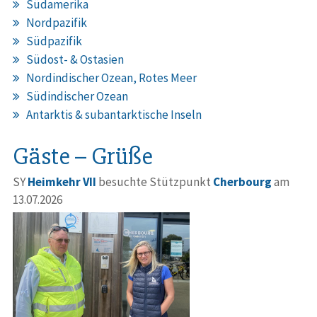
Südamerika
Nordpazifik
Südpazifik
Südost- & Ostasien
Nordindischer Ozean, Rotes Meer
Südindischer Ozean
Antarktis & subantarktische Inseln
Gäste – Grüße
SY
Heimkehr VII
besuchte Stützpunkt
Cherbourg
am
13.07.2026