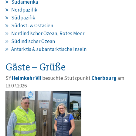
Südamerika
Nordpazifik
Südpazifik
Südost- & Ostasien
Nordindischer Ozean, Rotes Meer
Südindischer Ozean
Antarktis & subantarktische Inseln
Gäste – Grüße
SY
Heimkehr VII
besuchte Stützpunkt
Cherbourg
am
13.07.2026