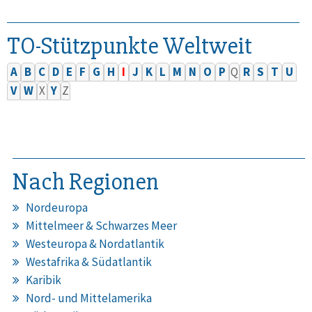
TO-Stützpunkte Weltweit
A
B
C
D
E
F
G
H
I
J
K
L
M
N
O
P
Q
R
S
T
U
V
W
X
Y
Z
Nach Regionen
Nordeuropa
Mittelmeer & Schwarzes Meer
Westeuropa & Nordatlantik
Westafrika & Südatlantik
Karibik
Nord- und Mittelamerika