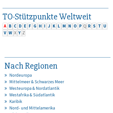
TO-Stützpunkte Weltweit
A
B
C
D
E
F
G
H
I
J
K
L
M
N
O
P
Q
R
S
T
U
V
W
X
Y
Z
Nach Regionen
Nordeuropa
Mittelmeer & Schwarzes Meer
Westeuropa & Nordatlantik
Westafrika & Südatlantik
Karibik
Nord- und Mittelamerika