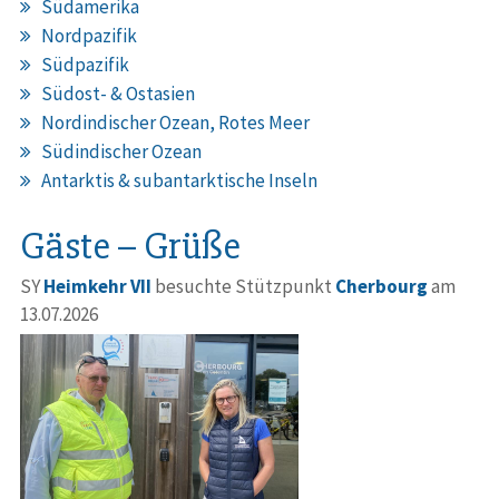
Südamerika
Nordpazifik
Südpazifik
Südost- & Ostasien
Nordindischer Ozean, Rotes Meer
Südindischer Ozean
Antarktis & subantarktische Inseln
Gäste – Grüße
SY
Heimkehr VII
besuchte Stützpunkt
Cherbourg
am
13.07.2026