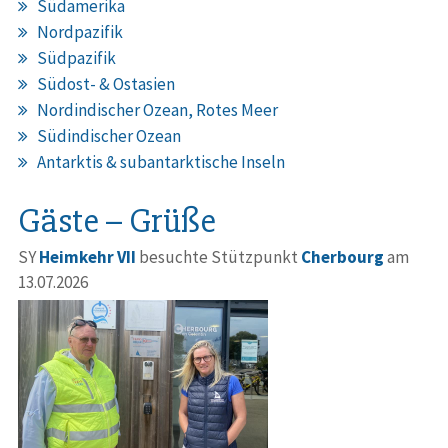
Südamerika
Nordpazifik
Südpazifik
Südost- & Ostasien
Nordindischer Ozean, Rotes Meer
Südindischer Ozean
Antarktis & subantarktische Inseln
Gäste – Grüße
SY
Heimkehr VII
besuchte Stützpunkt
Cherbourg
am
13.07.2026