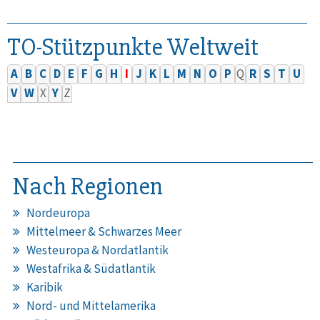
TO-Stützpunkte Weltweit
A
B
C
D
E
F
G
H
I
J
K
L
M
N
O
P
Q
R
S
T
U
V
W
X
Y
Z
Nach Regionen
Nordeuropa
Mittelmeer & Schwarzes Meer
Westeuropa & Nordatlantik
Westafrika & Südatlantik
Karibik
Nord- und Mittelamerika