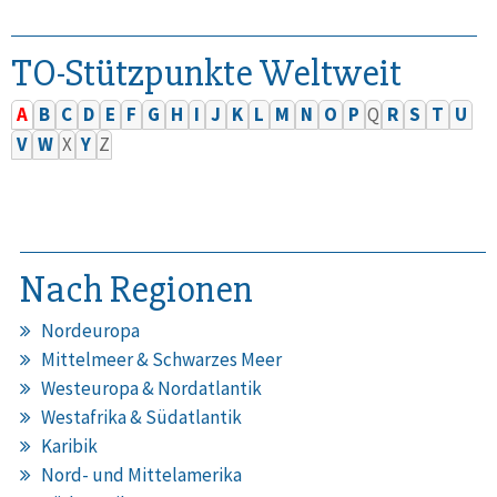
TO-Stützpunkte Weltweit
A
B
C
D
E
F
G
H
I
J
K
L
M
N
O
P
Q
R
S
T
U
V
W
X
Y
Z
Nach Regionen
Nordeuropa
Mittelmeer & Schwarzes Meer
Westeuropa & Nordatlantik
Westafrika & Südatlantik
Karibik
Nord- und Mittelamerika