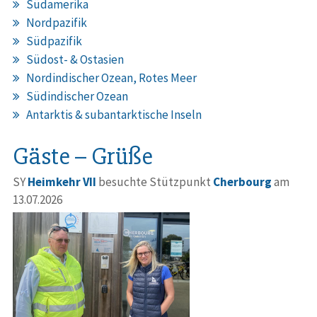
Südamerika
Nordpazifik
Südpazifik
Südost- & Ostasien
Nordindischer Ozean, Rotes Meer
Südindischer Ozean
Antarktis & subantarktische Inseln
Gäste – Grüße
SY
Heimkehr VII
besuchte Stützpunkt
Cherbourg
am
13.07.2026