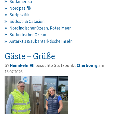
Südamerika
Nordpazifik
Südpazifik
Südost- & Ostasien
Nordindischer Ozean, Rotes Meer
Südindischer Ozean
Antarktis & subantarktische Inseln
Gäste – Grüße
SY
Heimkehr VII
besuchte Stützpunkt
Cherbourg
am
13.07.2026