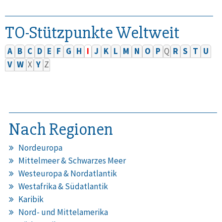
TO-Stützpunkte Weltweit
A
B
C
D
E
F
G
H
I
J
K
L
M
N
O
P
Q
R
S
T
U
V
W
X
Y
Z
Nach Regionen
Nordeuropa
Mittelmeer & Schwarzes Meer
Westeuropa & Nordatlantik
Westafrika & Südatlantik
Karibik
Nord- und Mittelamerika