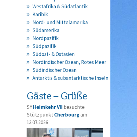
Westafrika & Südatlantik
Karibik
Nord- und Mittelamerika
Südamerika
Nordpazifik
Südpazifik
Südost- & Ostasien
Nordindischer Ozean, Rotes Meer
Südindischer Ozean
Antarktis & subantarktische Inseln
Gäste – Grüße
SY
Heimkehr VII
besuchte
Stützpunkt
Cherbourg
am
13.07.2026