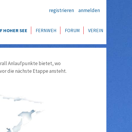
registrieren
anmelden
F HOHER SEE
FERNWEH
FORUM
VEREIN
all Anlaufpunkte bietet, wo
vor die nächste Etappe ansteht.