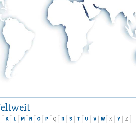
eltweit
J
K
L
M
N
O
P
Q
R
S
T
U
V
W
X
Y
Z