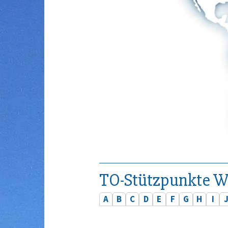
TO-Stützpunkte W
A
B
C
D
E
F
G
H
I